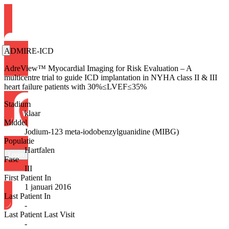
ADMIRE-ICD
AdreView™ Myocardial Imaging for Risk Evaluation – A
multicentre trial to guide ICD implantation in NYHA class II & III
heart failure patients with 30%≤LVEF≤35%
Stadium
klaar
Middel
Jodium-123 meta-iodobenzylguanidine (MIBG)
Populatie
Hartfalen
Login
Fase
III
First Patient In
1 januari 2016
Last Patient In
-
Last Patient Last Visit
-