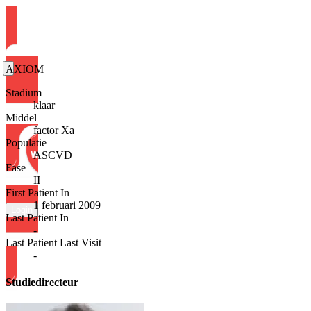
AXIOM
Stadium
klaar
Middel
factor Xa
Populatie
ASCVD
Fase
II
First Patient In
1 februari 2009
Login
Last Patient In
-
Last Patient Last Visit
-
Studiedirecteur