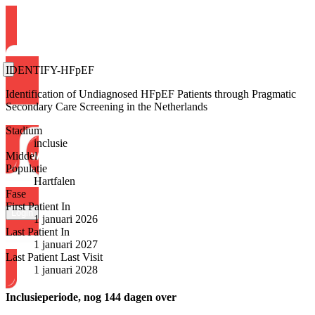
IDENTIFY-HFpEF
Identification of Undiagnosed HFpEF Patients through Pragmatic
Secondary Care Screening in the Netherlands
Stadium
inclusie
Middel
Populatie
Hartfalen
Fase
First Patient In
Login
1 januari 2026
Last Patient In
1 januari 2027
Last Patient Last Visit
1 januari 2028
Inclusieperiode, nog 144 dagen over