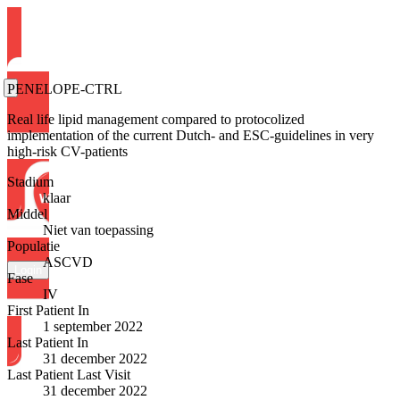
PENELOPE-CTRL
Real life lipid management compared to protocolized
implementation of the current Dutch- and ESC-guidelines in very
high-risk CV-patients
Stadium
klaar
Middel
Niet van toepassing
Populatie
ASCVD
Login
Fase
IV
First Patient In
1 september 2022
Last Patient In
31 december 2022
Last Patient Last Visit
31 december 2022