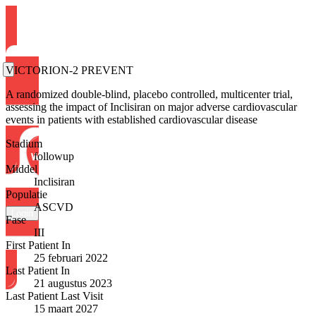
VICTORION-2 PREVENT
A randomized double-blind, placebo controlled, multicenter trial,
assessing the impact of Inclisiran on major adverse cardiovascular
events in patients with established cardiovascular disease
Stadium
followup
Middel
Inclisiran
Populatie
ASCVD
Login
Fase
III
First Patient In
25 februari 2022
Last Patient In
21 augustus 2023
Last Patient Last Visit
15 maart 2027